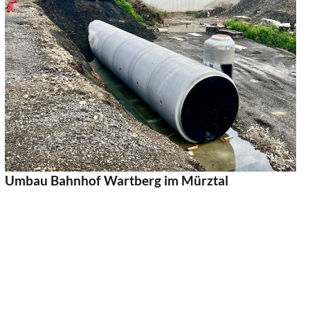
Auftraggeber:
ÖBB-Infrastruktur AG
Projektgebiet:
Mürztal, Steiermark
Projektlänge:
5,17 km
Bearbeitete Projektphase:
Infrastrukturentwicklung,
Einreichprojekt, Detailprojekt
Zeitraum:
Beauftragung 2015, Inbetriebnahme 2024
Umbau Bahnhof Wartberg im Mürztal