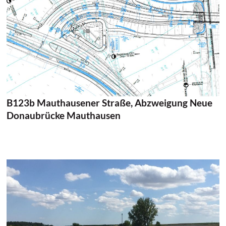
Auftraggeber:
Land Niederösterreich & Land Oberösterreich
Projektgebiet:
Mostviertel, Niederösterreich & Mühlviertel,
Oberösterreich
Projektlänge:
5,63 km
Bearbeitete Projektphase:
Einreichprojekt,
Ausschreibungsprojekt
Zeitraum:
Beauftragung 2021, Verkehrsfreigabe
voraussichtlich 2029+
B123b Mauthausener Straße, Abzweigung Neue
Donaubrücke Mauthausen