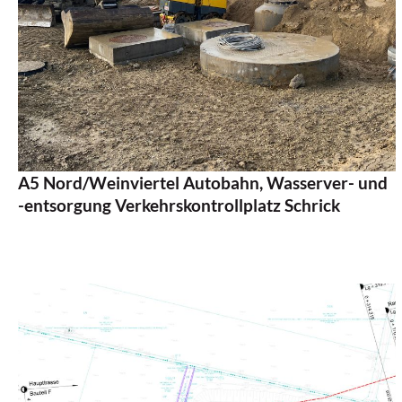
Auftraggeber:
ASFiNAG BMG GmbH
Projektgebiet:
Weinviertel, Niederösterreich
Projektlänge:
-
Bearbeitete Projektphase:
Bauprojekt
Zeitraum:
Beauftragung 2022, Fertigstellung 2025
A5 Nord/Weinviertel Autobahn, Wasserver- und
-entsorgung Verkehrskontrollplatz Schrick