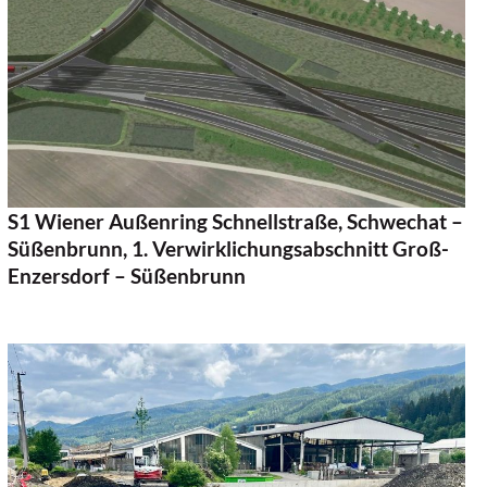
Auftraggeber:
ASFiNAG BMG GmbH
Projektgebiet:
Marchfeld, Niederösterreich/Wien
Projektlänge:
9,95 km
Bearbeitete Projektphase:
Bauprojekt
Zeitraum:
Beauftragung 2013, Verkehrsfreigabe
voraussichtlich 2030+
S1 Wiener Außenring Schnellstraße, Schwechat –
Süßenbrunn, 1. Verwirklichungsabschnitt Groß-
Enzersdorf – Süßenbrunn