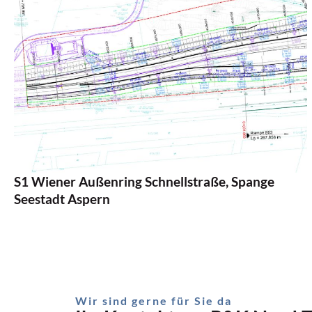
Auftraggeber:
ASFiNAG BMG GmbH
Projektgebiet:
Wien
Projektlänge:
4,50 km
Bearbeitete Projektphase:
Bauprojekt
Zeitraum:
Beauftragung 2019, Verkehrsfreigabe
voraussichtlich 2032+
S1 Wiener Außenring Schnellstraße, Spange
Seestadt Aspern
Wir sind gerne für Sie da