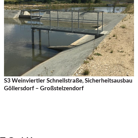
Auftraggeber:
ASFiNAG BMG GmbH
Projektgebiet:
Weinviertel, Niederösterreich
Projektlänge:
2,80 km
Bearbeitete Projektphase:
Einreichprojekt
Zeitraum:
Beauftragung 2023, Fertigstellung
Sicherheitsausbau voraussichtlich 2029+
S3 Weinviertler Schnellstraße, Sicherheitsausbau
Göllersdorf – Großstelzendorf