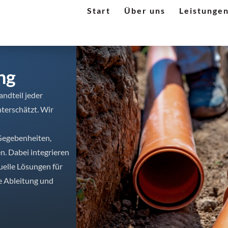
Start
Über uns
Leistunge
ng
andteil jeder
nterschätzt. Wir
 Gegebenheiten,
. Dabei integrieren
uelle Lösungen für
e Ableitung und