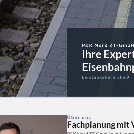
P&K Nord ZT-Gmb
Ihre Exper
Eisenbahn
Leistungsbereiche
Über uns
Fachplanung mit 
P&K Nord ZT-GmbH plant komplex